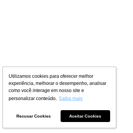
Utilizamos cookies para oferecer melhor
Utilizamos cookies para oferecer melhor
experiência, melhorar o desempenho, analisar
experiência, melhorar o desempenho, analisar
como você interage em nosso site e
como você interage em nosso site e
personalizar conteúdo.
personalizar conteúdo.
Saiba mais
Saiba mais
Recusar Cookies
Recusar Cookies
Aceitar Cookies
Aceitar Cookies