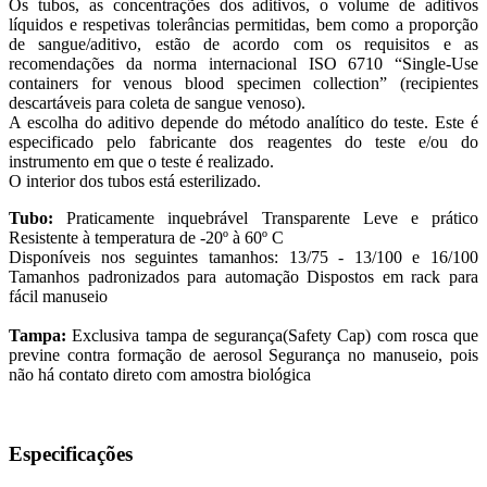
Os tubos, as concentrações dos aditivos, o volume de aditivos
líquidos e respetivas tolerâncias permitidas, bem como a proporção
de sangue/aditivo, estão de acordo com os requisitos e as
recomendações da norma internacional ISO 6710 “Single-Use
containers for venous blood specimen collection” (recipientes
descartáveis para coleta de sangue venoso).
A escolha do aditivo depende do método analítico do teste. Este é
especificado pelo fabricante dos reagentes do teste e/ou do
instrumento em que o teste é realizado.
O interior dos tubos está esterilizado.
Tubo:
Praticamente inquebrável Transparente Leve e prático
Resistente à temperatura de -20º à 60º C
Disponíveis nos seguintes tamanhos: 13/75 - 13/100 e 16/100
Tamanhos padronizados para automação Dispostos em rack para
fácil manuseio
Tampa:
Exclusiva tampa de segurança(Safety Cap) com rosca que
previne contra formação de aerosol Segurança no manuseio, pois
não há contato direto com amostra biológica
Especificações