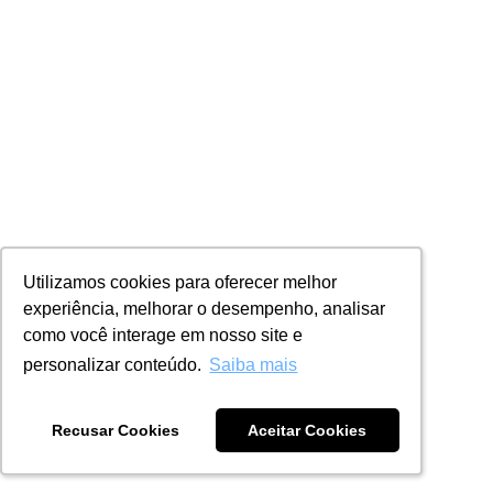
Utilizamos cookies para oferecer melhor
Utilizamos cookies para oferecer melhor
experiência, melhorar o desempenho, analisar
experiência, melhorar o desempenho, analisar
como você interage em nosso site e
como você interage em nosso site e
personalizar conteúdo.
personalizar conteúdo.
Saiba mais
Saiba mais
Recusar Cookies
Recusar Cookies
Aceitar Cookies
Aceitar Cookies