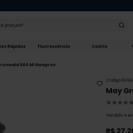
 procura?
tes Rápidos
Fluorescência
Coleta
runwald 500 Ml Newprov
Código
:
0494
May Gr
☆
☆
☆
☆
Vendido e e
R$
27
,
2