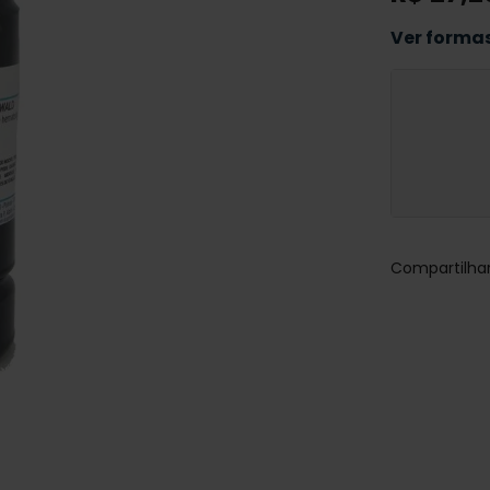
Ver forma
Não há
região
Entregar
Compartilha