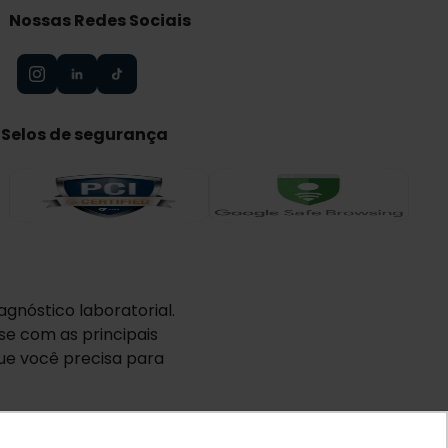
Nossas Redes Sociais
Selos de segurança
gnóstico laboratorial.
e com as principais
ue você precisa para