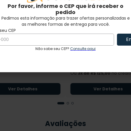
Por favor, informe o CEP que irá receber o
Por favor, informe o CEP que irá receber o
pedido
pedido
Pedimos esta informação para trazer ofertas personalizadas e
Pedimos esta informação para trazer ofertas personalizadas e
as melhores formas de entrega para você.
as melhores formas de entrega para você.
En
En
 Prov Frasco C/ 500 Ml -
Red Ion 500 Ml Bsa - Frenes
ov
- NEWPROV
FRESENIUS
Não sabe seu CEP?
Não sabe seu CEP?
Consulte aqui
Consulte aqui
☆
☆
☆
☆
☆
☆
☆
9
,
00
R$
375
,
00
Ou
3
R$
125
,
00
no crédit
Ver Detalhes
Ver Detalhes
Avaliações