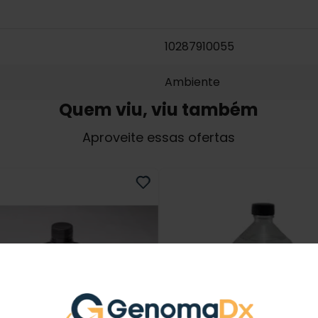
10287910055
Ambiente
Quem viu, viu também
Aproveite essas ofertas