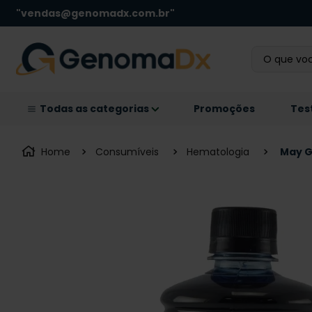
"vendas@genomadx.com.br"
O que você
Promoções
Tes
Consumíveis
Hematologia
May G