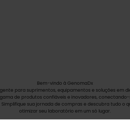
Bem-vindo à GenomaDx
ente para suprimentos, equipamentos e soluções em dia
gama de produtos confiáveis e inovadores, conectando-s
Simplifique sua jornada de compras e descubra tudo o q
otimizar seu laboratório em um só lugar.
Ver mais