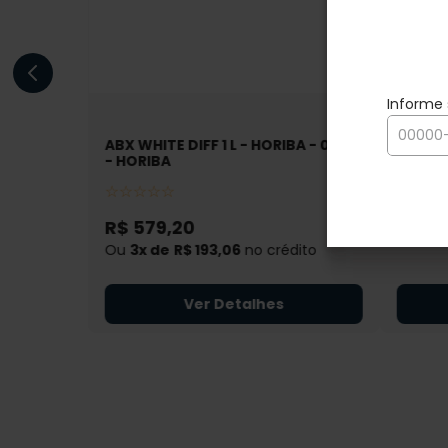
ABX WHITE DIFF 1 L - HORIBA - 02125
Single
- HORIBA
Newpr
☆
☆
☆
☆
☆
☆
☆
☆
R$
579
,
20
R$
4
Ou
3
R$
193
,
06
no crédito
Ver Detalhes