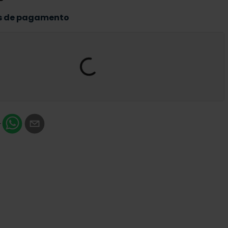
s de pagamento
 vendedores para esse produto em sua
 para:
Informar
r