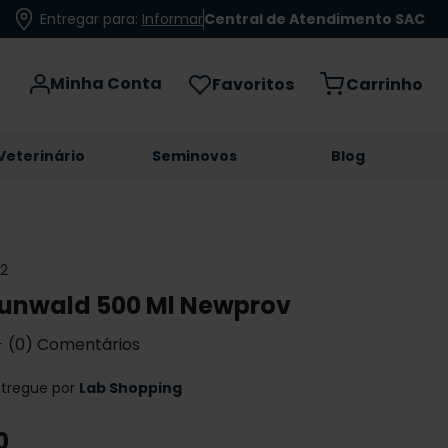
Entregar para:
Informar
Central de Atendimento SAC
Minha Conta
Favoritos
Veterinário
Seminovos
Blog
2
unwald 500 Ml Newprov
☆
(
0
)
ntregue por
Lab Shopping
0