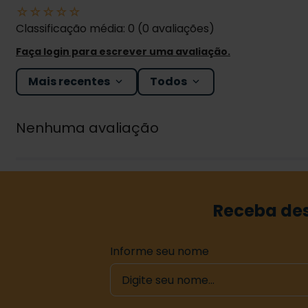
☆
☆
☆
☆
☆
Classificação média: 0
(0 avaliações)
Faça login para escrever uma avaliação.
Mais recentes
Todos
Nenhuma avaliação
Receba des
Informe seu nome