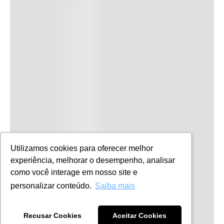
Utilizamos cookies para oferecer melhor
Utilizamos cookies para oferecer melhor
experiência, melhorar o desempenho, analisar
experiência, melhorar o desempenho, analisar
como você interage em nosso site e
como você interage em nosso site e
personalizar conteúdo.
personalizar conteúdo.
Saiba mais
Saiba mais
Recusar Cookies
Recusar Cookies
Aceitar Cookies
Aceitar Cookies