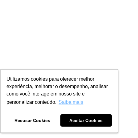
Utilizamos cookies para oferecer melhor
Utilizamos cookies para oferecer melhor
experiência, melhorar o desempenho, analisar
experiência, melhorar o desempenho, analisar
como você interage em nosso site e
como você interage em nosso site e
personalizar conteúdo.
personalizar conteúdo.
Saiba mais
Saiba mais
Recusar Cookies
Recusar Cookies
Aceitar Cookies
Aceitar Cookies