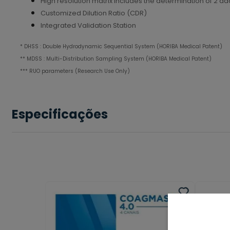
High resolution matrix includes the determination of 2 a
Customized Dilution Ratio (CDR)
Integrated Validation Station
* DHSS : Double Hydrodynamic Sequential System (HORIBA Medical Patent)
** MDSS : Multi-Distribution Sampling System (HORIBA Medical Patent)
*** RUO parameters (Research Use Only)
Especificações