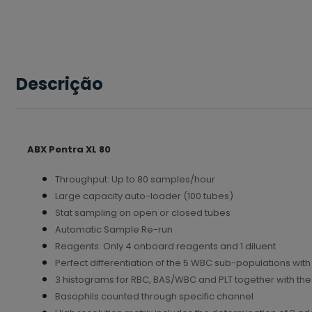
Descrição
ABX Pentra XL 80
Throughput: Up to 80 samples/hour
Large capacity auto-loader (100 tubes)
Stat sampling on open or closed tubes
Automatic Sample Re-run
Reagents: Only 4 onboard reagents and 1 diluent
Perfect differentiation of the 5 WBC sub-populations wi
3 histograms for RBC, BAS/WBC and PLT together with the 5
Basophils counted through specific channel