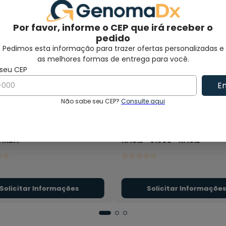
Por favor, informe o CEP que irá receber o
pedido
Pedimos esta informação para trazer ofertas personalizadas e
as melhores formas de entrega para você.
En
Não sabe seu CEP?
Consulte aqui
ador Hematológico Micros
CONTADOR CELULAS CCS-01
ORIBA
KACIL - 01803
- KACIL
☆
☆
☆
☆
☆
☆
☆
Solicitar Informações
Solicitar Informaçõe