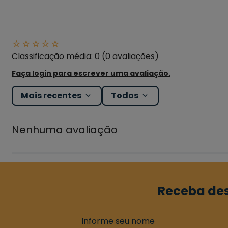
☆
☆
☆
☆
☆
Classificação média: 0
(0 avaliações)
Faça login para escrever uma avaliação.
Mais recentes
Todos
Nenhuma avaliação
Receba des
Informe seu nome