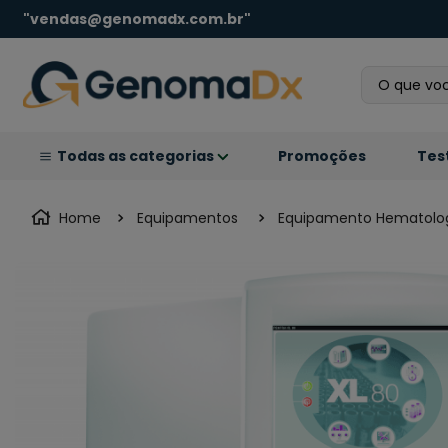
"vendas@genomadx.com.br"
O que você
Promoções
Tes
Equipamentos
Equipamento Hematolo