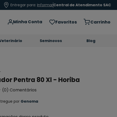
Entregar para:
Informar
Central de Atendimento SAC
Minha Conta
Favoritos
Veterinário
Seminovos
Blog
L
dor Pentra 80 Xl - Horiba
☆
(
0
)
ntregue por
Genoma
formações desse produto