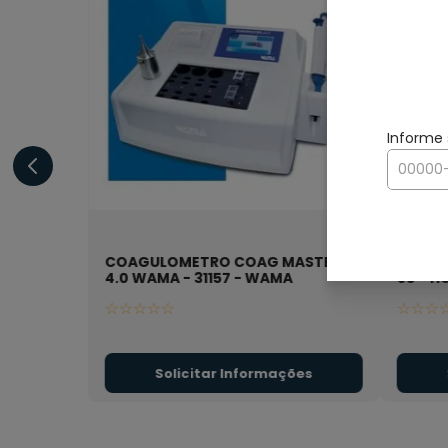
COAGULOMETRO COAG MASTER
Analis
4.0 WAMA - 31157
- WAMA
60
- H
☆
☆
☆
☆
☆
☆
☆
☆
Solicitar Informações