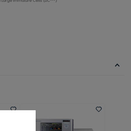
 Large Immature Cells (LIC***)