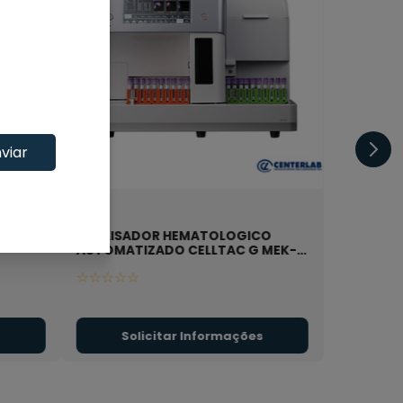
viar
 11TCS
ANALISADOR HEMATOLOGICO
AUTOMATIZADO CELLTAC G MEK-
9100K - 02732
- NIHON
☆
☆
☆
☆
☆
s
Solicitar Informações