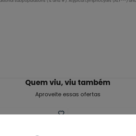
dditional subpopulations (% and #): Atypical Lymphocytes (ALY***) and
Quem viu, viu também
Aproveite essas ofertas