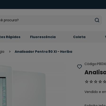
 procura?
tes Rápidos
Fluorescência
Coleta
gia
Analisador Pentra 80 Xl - Horiba
Código
:
P80X
Analisa
☆
☆
☆
☆
Vendido e e
Solicite in